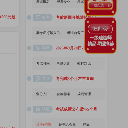
考试报名
报考专业
考试介绍
¥600元起
备考
考前两周各地陆续打印
准考证打印入口
考试自备工具
考试
2025年9月20日-21日
考试时间
考试大纲
教材对比
查分
考完试3个月左右查询
查分入口
合格标准
成绩管理
领证
考试成绩公布后4-5个月
证书领取
证书含金量
挂靠