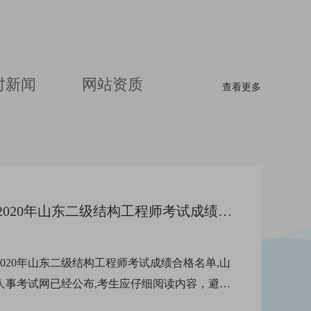
分，在一注考试史上颇为
洞悉考试趋势；
亮眼。两年来，帮助400
畅销资料，深受
多名考生提高大设计应试
。
能力，近1/3的学员成功上
岸。
时新闻
网站资质
二级建造师
查看更多
2020年山东二级结构工程师考试成绩合格名单已公布
020年山东二级结构工程师考试成绩合格名单,山
人事考试网已经公布,考生应仔细阅读内容，避免
漏自己，建培小编整理了2020年山东二级结构工