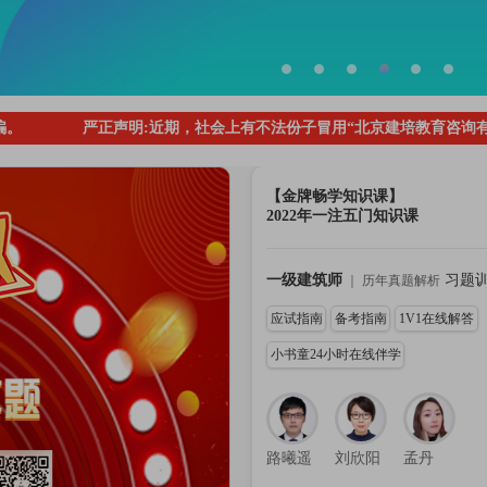
正声明:近期，社会上有不法份子冒用“北京建培教育咨询有限公司”的
【金牌畅学知识课】
2022年一注五门知识课
一级建筑师
习题
｜
历年真题解析
应试指南
备考指南
1V1在线解答
小书童24小时在线伴学
路曦遥
刘欣阳
孟丹