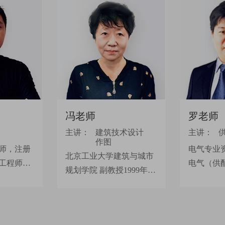
冯老师
罗老师
主讲：
建筑技术设计
主讲：
作图
师，注册
电气专业
北京工业大学建筑与城市
工程师。
电气（供
规划学院 副教授1999年至
熟悉掌握
长期从事
今参加一级、二级注册建
架，善于
计教学研
筑师职业资格考试培训教
识中进行
的辅导经
学工作，主讲《建筑物理
明确、简
懂，深入