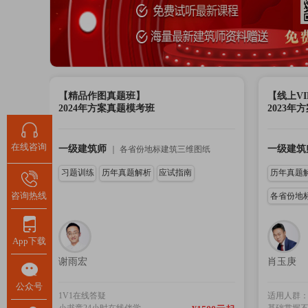
【精品作图真题班】
【线上V
2024年方案真题模考班
2023
在线咨询
一级建筑师
一级建筑
｜
各省份地标建筑三维图纸
习题训练
历年真题解析
应试指南
历年真题
咨询热线
各省份地
App下载
谢雨宏
肖玉庚
公众号
1V1在线答疑
适用人群
小书童24小时在线伴学
基础掌握