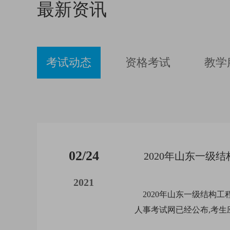
下的受力性能理论和数值
最新资讯
明扼要。自编《
研究工作，有多年的辅导
业考试真题集》
经验，是现阶段比较杰出
电专业考试习题
的新星老师，结合历年的
考试方向总结出自己一套
考试动态
资格考试
教学
教学计划，深受学员好
评。
02/24
2021
2020年山东一级结构工
人事考试网已经公布,考生
漏自己，建培小编整理了2