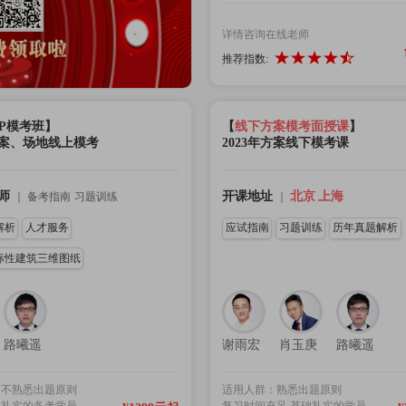
详情咨询在线老师
推荐指数:
IP模考班】
【
线下方案模考面授课
】
年方案、场地线上模考
2023年方案线下模考课
师
开课地址
北京
上海
｜
备考指南
习题训练
｜
解析
人才服务
应试指南
习题训练
历年真题解析
标性建筑三维图纸
路曦遥
谢雨宏
肖玉庚
路曦遥
：不熟悉出题原则
适用人群：熟悉出题原则
不扎实的备考学员
复习时间充足 基础扎实的学员