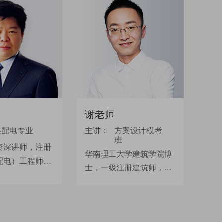
谢老师
供配电专业
主讲：
方案设计模考
班
资深讲师，注册
华南理工大学建筑学院博
配电）工程师。
士，一级注册建筑师，两
电气专业工程设
年通过一注考试，28岁拿
究工作，有多年
证。方案作图88分，技术
验，讲课通俗易
作图83分，场地作图79
浅出；能精准定