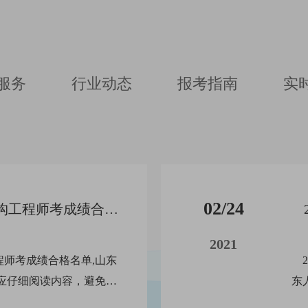
与建筑设备》中建筑电气
供配电专
向考点，
和《建筑技术设计》（作
、《供配
自编多本
图）中电气作图内容。并
集》。
学员欢迎
参加了中国建工出版社
《注册建筑师考试辅导教
服务
行业动态
报考指南
实
材》中相关内容的教材编
写工作。
02/24
2020年山东一级结构工程师考成绩合格名单已公布
2021
程师考成绩合格名单,山东
2
应仔细阅读内容，避免遗
东
020年山东一级结构工程
遗