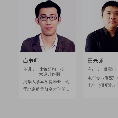
白老师
田老师
主讲：
建筑结构、技
主讲：
供配电
术设计作图
电气专业资深讲
清华大学本硕博毕业，现
电气（供配电）
于北京航天航空大学任
理论功底深厚，
教，国家一级注册结构工
考试体系核心框
程师，一直从事各种不同
从错综复杂的知
类型空间钢结构体系火灾
提炼，讲解清晰