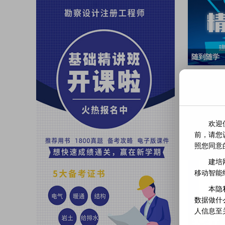
随到随学
2022
￥600.00
房超
欢迎
前，请您
照您同意
建培
移动智能
本隐
数据做什
人信息至
随到随学