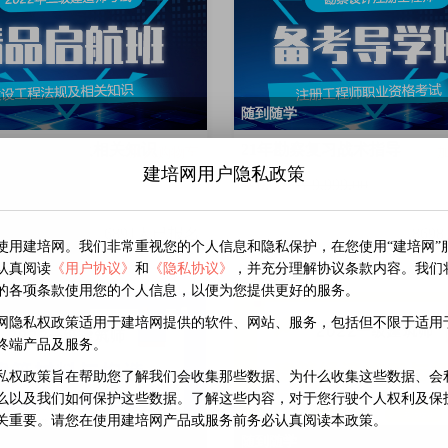
随到随学
年建设工程法规及相关知识
21年勘察复习战术指导
加入购物车
建培网用户隐私政策
￥860.00
￥0.00
￥9,999.00
6891人已报名
869
使用建培网。我们非常重视您的个人信息和隐私保护，在您使用“建培网”
认真阅读
《用户协议》
和
《隐私协议》
，并充分理解协议条款内容。我们
的各项条款使用您的个人信息，以便为您提供更好的服务。
网隐私权政策适用于建培网提供的软件、网站、服务，包括但不限于适用
终端产品及服务。
私权政策旨在帮助您了解我们会收集那些数据、为什么收集这些数据、会
么以及我们如何保护这些数据。了解这些内容，对于您行驶个人权利及保
关重要。请您在使用建培网产品或服务前务必认真阅读本政策。
随到随学