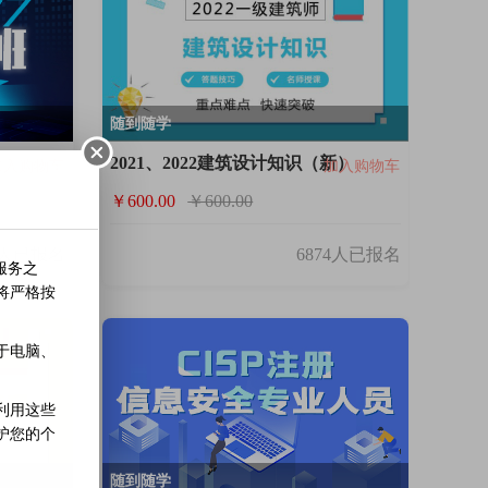
随到随学
2021、2022建筑设计知识（新）
加入购物车
加入购物车
￥600.00
￥600.00
8人已报名
6874人已报名
服务之
将严格按
于电脑、
利用这些
护您的个
随到随学