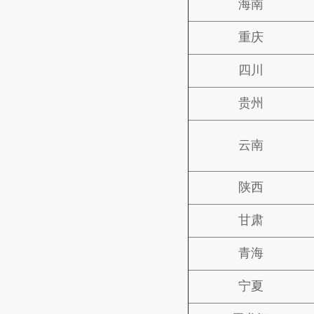
海南
重庆
四川
贵州
云南
陕西
甘肃
青海
宁夏