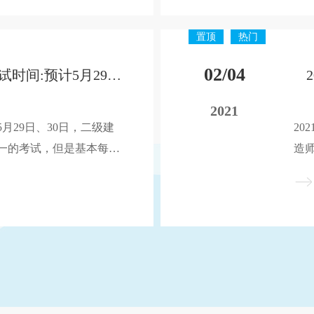
日，以下是建培小编带来的整
试时
理
置顶
热门
02/04
2021年四川二建考试时间:预计5月29-30日
2021
5月29日、30日，二级建
20
一的考试，但是基本每年
造
同，所以虽然四川暂未发
全
预测2021年四川二建考
布
日，以下是建培小编带来的整
试时
理