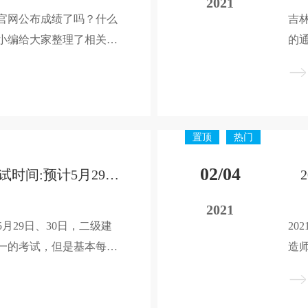
2021
询官网公布成绩了吗？什么
吉
小编给大家整理了相关信
的
们
询
置顶
热门
02/04
2021年甘肃二建考试时间:预计5月29-30日
2021
5月29日、30日，二级建
20
一的考试，但是基本每年
造
同，所以虽然甘肃暂未发
全
预测2021年甘肃二建考
布