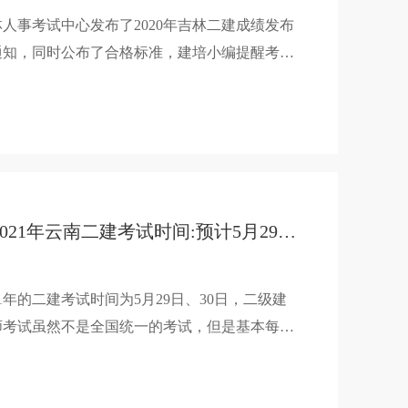
林人事考试中心发布了2020年吉林二建成绩发布
通知，同时公布了合格标准，建培小编提醒考生
及时登录吉林人事考试网合格人员查询栏目，查
成绩，了解合格标准。
2021年云南二建考试时间:预计5月29-30日
21年的二建考试时间为5月29日、30日，二级建
师考试虽然不是全国统一的考试，但是基本每年
国的考试时间都基本相同，所以虽然云南暂未发
相关通知，但是基本可以预测2021年云南二建考